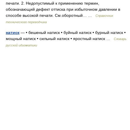
печати. 2. Недопустимый к применению термин,
обозначающий дефект оттиска при избыточном давлении в
способе высокой печати. См.оборотный… …
Справочник
технического переводчика
натиск
— • бешеный натиск • буйный натиск • бурный натиск •
мощный натиск • сильный натиск • яростный натиск …
Словарь
русской идиоматики