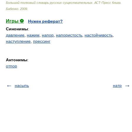
Большой толковый словарь русских существительных. АСТ-Пресс Книга
.
Бабенко
.
2009
.
Игры ⚽
Нужен реферат?
Синонимы
:
давление
,
нажим
,
напор
,
напористость
,
настойчивость
,
наступление
,
прессинг
Антонимы
:
отпор
насыпь
натр