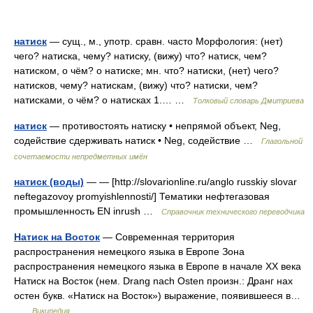
натиск
— сущ., м., употр. сравн. часто Морфология: (нет)
чего? натиска, чему? натиску, (вижу) что? натиск, чем?
натиском, о чём? о натиске; мн. что? натиски, (нет) чего?
натисков, чему? натискам, (вижу) что? натиски, чем?
натисками, о чём? о натисках 1.… …
Толковый словарь Дмитриева
натиск
— противостоять натиску • непрямой объект, Neg,
содействие сдерживать натиск • Neg, содействие …
Глагольной
сочетаемости непредметных имён
натиск (воды)
— — [http://slovarionline.ru/anglo russkiy slovar
neftegazovoy promyishlennosti/] Тематики нефтегазовая
промышленность EN inrush …
Справочник технического переводчика
Натиск на Восток
— Современная территория
распространения немецкого языка в Европе Зона
распространения немецкого языка в Европе в начале XX века
Натиск на Восток (нем. Drang nach Osten произн.: Дранг нах
остен букв. «Натиск на Восток») выражение, появившееся в…
…
Википедия