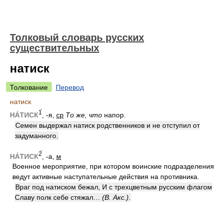
Толковый словарь русских
существительных
натиск
Толкование
Перевод
натиск
1́
НА́ТИСК
, -я,
ср
То же, что
напор.
Семен выдержал натиск родственников и не отступил от
задуманного.
2́
НА́ТИСК
, -а,
м
Военное мероприятие, при котором воинские подразделения
ведут активные наступательные действия на противника.
Враг под натиском бежал, И с трехцветным русским флагом
Славу полк себе стяжал…
(В. Акс.)
.